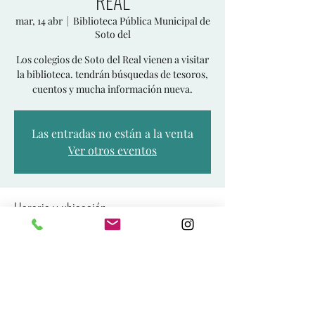
REAL
mar, 14 abr
  |  
Biblioteca Pública Municipal de
Soto del
Los colegios de Soto del Real vienen a visitar
la biblioteca. tendrán búsquedas de tesoros,
cuentos y mucha información nueva.
Las entradas no están a la venta
Ver otros eventos
Horario y ubicación
14 abr 2026, 10:00 – 22:50
Biblioteca Pública Municipal de Soto del, C.
Real, 6, 28791 Soto del Real, Madrid, España