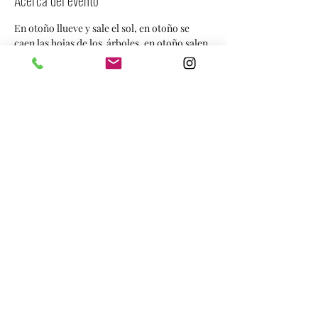
Acerca del evento
En otoño llueve y sale el sol, en otoño se 
caen las hojas de los  árboles, en otoño salen 
setas y hongos por doquier y numerosos 
seres  diminutos como duendes y hadas 
interactúan con los seres humanos dejando 
 historias, cuentos y leyendas que Yoana Siri 
os contará  y os dejará  con las bocas 
abiertas.
Porque los cuentos de otoño... son de 
quitarse el moño
Compartir este evento