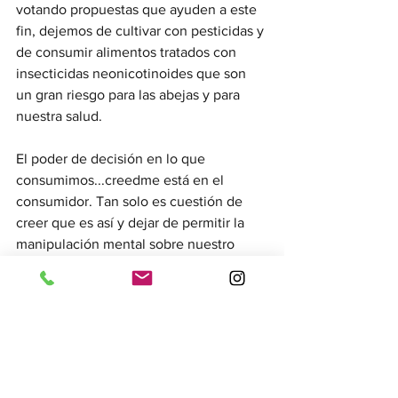
votando propuestas que ayuden a este 
fin, dejemos de cultivar con pesticidas y 
de consumir alimentos tratados con  
insecticidas neonicotinoides que son 
un gran riesgo para las abejas y para 
nuestra salud. 
El poder de decisión en lo que 
consumimos...creedme está en el 
consumidor. Tan solo es cuestión de 
creer que es así y dejar de permitir la 
manipulación mental sobre nuestro 
campo de decisión y acción. El 
consumo responsable...tan solo 
depende de ti!!! 
A mi por ejemplo...se me ocurre hacer 
un cuentacuentos para concienciar de 
este problema medioambiental y 